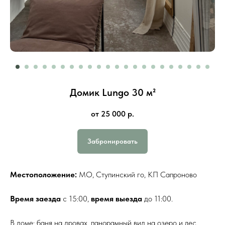
Домик Lungo 30 м²
от 25 000
р.
Забронировать
Местоположение:
МО, Ступинский го, КП Сапроново
Время заезда
с 15:00,
время выезда
до 11:00.
В доме: баня на дровах, панорамный вид на озеро и лес,