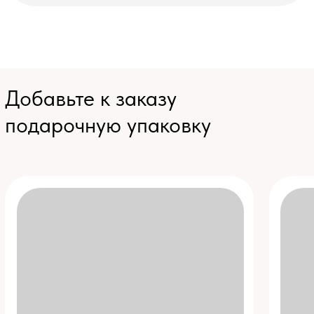
Коробка ручной работы
Фирменный конве
(+ 2 100 ₽)
(+ 500 ₽)
Восторг гарантирован еще до
Такой же конверт с сург
того, как получатель заглянет
печатью, как и в коробке
внутрь. По размеру как средняя
без коробки. Вложим отк
книжка: 21,5×17,5×4 см.
вашими пожеланиями.