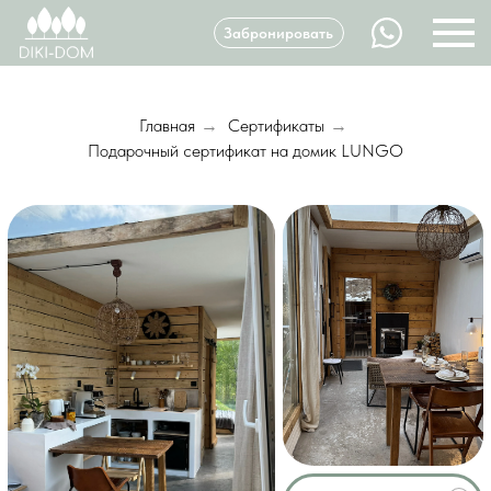
Забронировать
Главная
Сертификаты
→
→
Подарочный сертификат на домик LUNGO
Пять звезд и много
положительных отзывов
от наших клиентов
LUNGO (с баней)